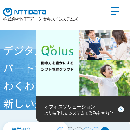
製品とサービス
デジタルの力で
会社情報TOP
パートナーと共に
わくわくする
会社概要
経営理念
会社沿革
社長挨拶
組織概要
事業内容
新しい未来を創る
当社へのアクセス
ン
オフィスソリューション
ラウドサー
より特化したシステムで業務を省力化
事業内容
経営理念