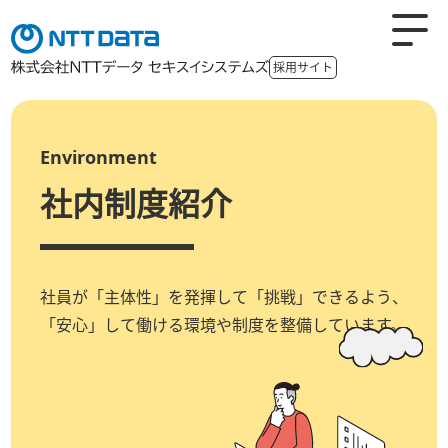
採用サイト
採用TOP
Environment
NDiSを知る
社内制度紹介
会社概要
経営理念
会社沿革
社長メッセージ
社員が「主体性」を発揮して「挑戦」できるよう、
組織概要
事業内容
アクセス
「安心」して働ける環境や制度を整備しています。
数字で見るNDiS
社員を知る