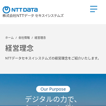
製品とサービス
ホーム
会社情報
経営理念
経営理念
会社情報TOP
NTTデータセキスイシステムズの経営理念をご紹介いたします。
会社概要
経営理念
会社沿革
社長挨拶
組織概要
事業内容
当社へのアクセス
Our Purpose
事業内容
デジタルの力で、