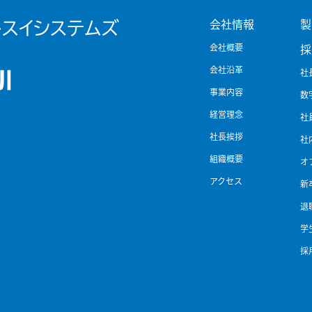
会社情報
製
会社概要
採
会社沿革
社
事業内容
数
経営理念
社
社長挨拶
社
組織概要
オ
アクセス
新
退
学
採