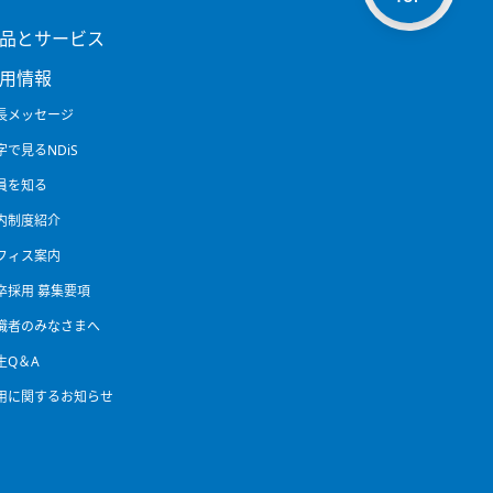
品とサービス
用情報
長メッセージ
字で見るNDiS
員を知る
内制度紹介
フィス案内
卒採用 募集要項
職者のみなさまへ
生Q＆A
用に関するお知らせ